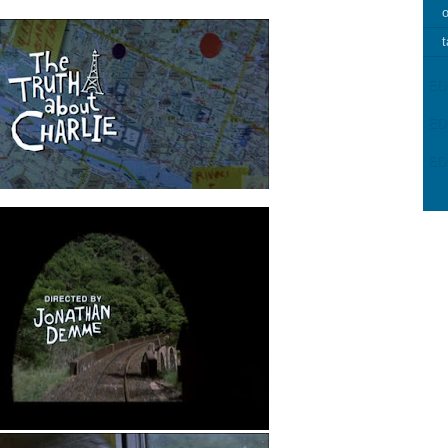
o
t
ED
ED
ED