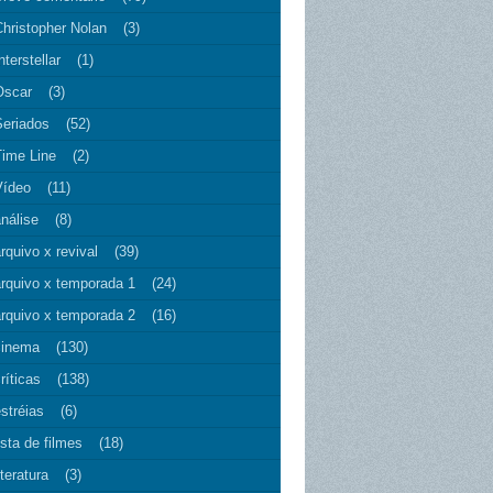
Christopher Nolan
(3)
nterstellar
(1)
Oscar
(3)
Seriados
(52)
Time Line
(2)
Vídeo
(11)
nálise
(8)
rquivo x revival
(39)
arquivo x temporada 1
(24)
arquivo x temporada 2
(16)
cinema
(130)
ríticas
(138)
stréias
(6)
ista de filmes
(18)
iteratura
(3)