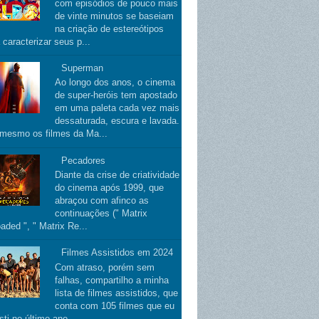
com episódios de pouco mais
de vinte minutos se baseiam
na criação de estereótipos
 caracterizar seus p...
Superman
Ao longo dos anos, o cinema
de super-heróis tem apostado
em uma paleta cada vez mais
dessaturada, escura e lavada.
 mesmo os filmes da Ma...
Pecadores
Diante da crise de criatividade
do cinema após 1999, que
abraçou com afinco as
continuações (" Matrix
aded ", " Matrix Re...
Filmes Assistidos em 2024
Com atraso, porém sem
falhas, compartilho a minha
lista de filmes assistidos, que
conta com 105 filmes que eu
sti no último ano.