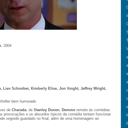
I
e
, 2004
a
a
 Liev Schreiber, Kimberly Elise, Jon Voight, Jeffrey Wright,
c
thriller bem humorado
e
 vez de
Charada
, de
Stanley Donen
,
Demme
remete às comédias
ui as provocações e os absurdos típicos da comédia tentam funcionar
l
ande segredo guardado no final, além de uma homenagem ao
l