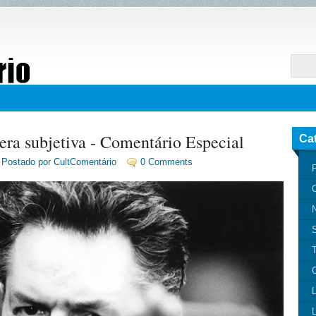
ra subjetiva - Comentário Especial
Ca
Postado por CultComentário
0 Comments
P
N
T
C
L
L