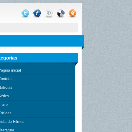
tegorias
ágina inicial
Contato
otícias
Séries
railer
ríticas
ista de Filmes
iteratura