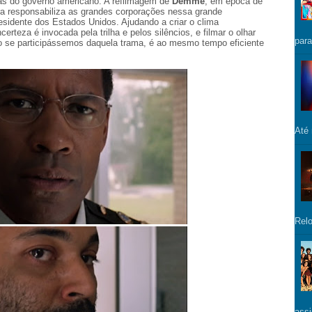
as do governo americano. A refilmagem de
Demme
, em época de
ra responsabiliza as grandes corporações nessa grande
esidente dos Estados Unidos. Ajudando a criar o clima
erteza é invocada pela trilha e pelos silêncios, e filmar o olhar
para
o se participássemos daquela trama, é ao mesmo tempo eficiente
Até
Relo
assi