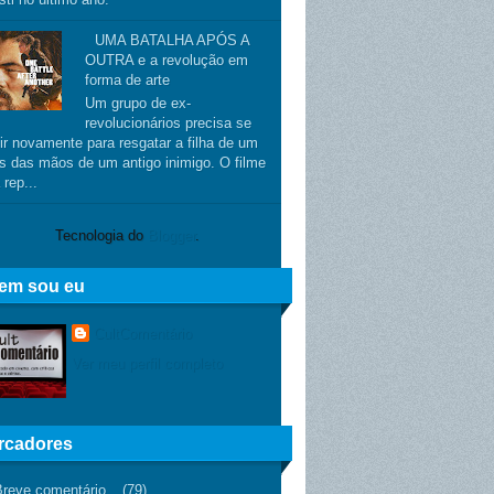
UMA BATALHA APÓS A
OUTRA e a revolução em
forma de arte
Um grupo de ex-
revolucionários precisa se
ir novamente para resgatar a filha de um
s das mãos de um antigo inimigo. O filme
 rep...
Tecnologia do
Blogger
.
em sou eu
CultComentário
Ver meu perfil completo
rcadores
Breve comentário
(79)