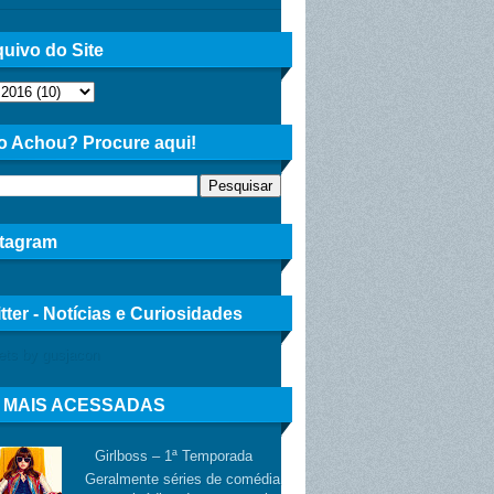
uivo do Site
o Achou? Procure aqui!
stagram
tter - Notícias e Curiosidades
ets by gusjacon
 MAIS ACESSADAS
Girlboss – 1ª Temporada
Geralmente séries de comédia