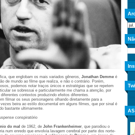
Arq
Nã
In
lífica, que englobam os mais variados gêneros,
Jonathan Demme
é
são de mundo ao filme que realiza, e não o contrário. Porém,
Twi
osos, podemos notar traços únicos e estratégias que se repetem
ticular se sobressai e particularmente me chama a atenção, por
iferentes contextos produzindo efeitos diferentes.
Twe
 em filmar os seus personagens olhando diretamente para a
vezes beira ao estilo documental em alguns filmes, que por sinal é
ído bastante ultimamente.
AS
uspense conspiratório
nio do mal
de 1962, de
John Frankenheimer
, que parodiou o
a num enredo que envolvia lavagem cerebral por parte dos norte-