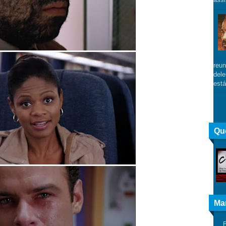
reun
dele
está
Qu
Ma