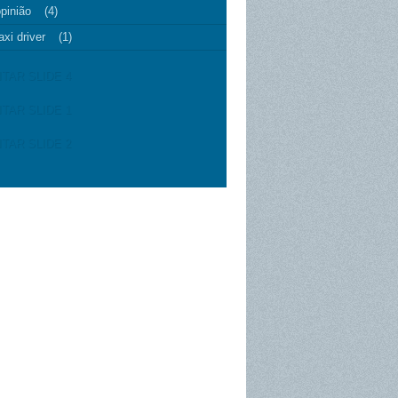
pinião
(4)
axi driver
(1)
ITAR SLIDE 4
ITAR SLIDE 1
ITAR SLIDE 2