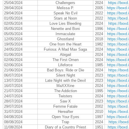
25/04/2024
Challengers
2024
https://boxd.
28/04/2024
Melissa P.
2005
https://boxd
29/04/2024
Speak No Evil
2022
https://boxd
01/05/2024
Stars at Noon
2022
https://boxd.
02/05/2024
Love Lies Bleeding
2024
https://boxd.
05/05/2024
Nenette and Boni
1996
https://boxd
05/05/2024
Immaculate
2024
https://boxd
12/05/2024
Ghostland
2018
https://boxd
19/05/2024
One from the Heart
1982
https://boxd
24/05/2024
Furiosa: A Mad Max Saga
2024
https://boxd
01/06/2024
Abigail
2024
https://boxd
02/06/2024
The First Omen
2024
https://boxd
02/06/2024
Lifeforce
1985
https://boxd
21/06/2024
Bad Boys: Ride or Die
2024
https://boxd.
06/07/2024
Silent Night
2023
https://boxd
13/07/2024
Late Night with the Devil
2023
https://boxd
16/07/2024
MaXXXine
2024
https://boxd
21/07/2024
The Addiction
1995
https://boxd
24/07/2024
Twisters
2024
https://boxd
28/07/2024
Saw X
2023
https://boxd
29/07/2024
Femme Fatale
2002
https://boxd.
31/07/2024
Hereafter
2010
https://boxd.
04/08/2024
Open Your Eyes
1997
https://boxd
08/08/2024
Trap
2024
https://boxd.
11/08/2024
Diary of a Country Priest
1951
https://boxd.