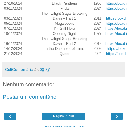
27/10/2024
Black Panthers
1968
https://boxd
03/11/2024
Frida
2024
https://boxd
The Twilight Saga: Breaking
03/11/2024
Dawn – Part 1
2011
https://boxd.
05/11/2024
Megalopolis
2024
https://boxd
07/11/2024
I'm Still Here
2024
https://boxd
10/11/2024
Opening Night
1977
https://boxd
The Twilight Saga: Breaking
16/11/2024
Dawn – Part 2
2012
https://boxd
14/12/2024
In the Darkness of Time
2002
https://boxd.
21/12/2024
Queer
2024
https://boxd.
CultComentário
às
09:27
Nenhum comentário:
Postar um comentário
‹
›
Página inicial