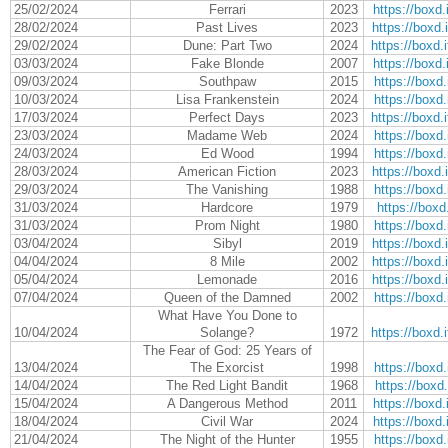
25/02/2024
Ferrari
2023
https://boxd
28/02/2024
Past Lives
2023
https://boxd
29/02/2024
Dune: Part Two
2024
https://boxd
03/03/2024
Fake Blonde
2007
https://boxd
09/03/2024
Southpaw
2015
https://boxd.
10/03/2024
Lisa Frankenstein
2024
https://boxd.
17/03/2024
Perfect Days
2023
https://boxd
23/03/2024
Madame Web
2024
https://boxd.
24/03/2024
Ed Wood
1994
https://boxd.
28/03/2024
American Fiction
2023
https://boxd
29/03/2024
The Vanishing
1988
https://boxd.
31/03/2024
Hardcore
1979
https://boxd.
31/03/2024
Prom Night
1980
https://boxd.
03/04/2024
Sibyl
2019
https://boxd
04/04/2024
8 Mile
2002
https://boxd
05/04/2024
Lemonade
2016
https://boxd
07/04/2024
Queen of the Damned
2002
https://boxd.
What Have You Done to
10/04/2024
Solange?
1972
https://boxd
The Fear of God: 25 Years of
13/04/2024
The Exorcist
1998
https://boxd.
14/04/2024
The Red Light Bandit
1968
https://boxd.
15/04/2024
A Dangerous Method
2011
https://boxd
18/04/2024
Civil War
2024
https://boxd
21/04/2024
The Night of the Hunter
1955
https://boxd.