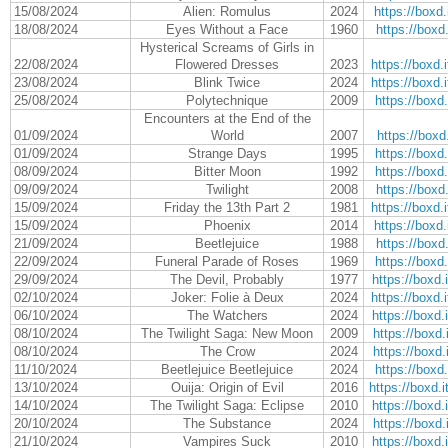
15/08/2024
Alien: Romulus
2024
https://boxd.
18/08/2024
Eyes Without a Face
1960
https://boxd.
Hysterical Screams of Girls in
22/08/2024
Flowered Dresses
2023
https://boxd
23/08/2024
Blink Twice
2024
https://boxd
25/08/2024
Polytechnique
2009
https://boxd.
Encounters at the End of the
01/09/2024
World
2007
https://boxd.
01/09/2024
Strange Days
1995
https://boxd.
08/09/2024
Bitter Moon
1992
https://boxd.
09/09/2024
Twilight
2008
https://boxd.
15/09/2024
Friday the 13th Part 2
1981
https://boxd
15/09/2024
Phoenix
2014
https://boxd.
21/09/2024
Beetlejuice
1988
https://boxd.
22/09/2024
Funeral Parade of Roses
1969
https://boxd.
29/09/2024
The Devil, Probably
1977
https://boxd
02/10/2024
Joker: Folie à Deux
2024
https://boxd
06/10/2024
The Watchers
2024
https://boxd
08/10/2024
The Twilight Saga: New Moon
2009
https://boxd
08/10/2024
The Crow
2024
https://boxd
11/10/2024
Beetlejuice Beetlejuice
2024
https://boxd.
13/10/2024
Ouija: Origin of Evil
2016
https://boxd
14/10/2024
The Twilight Saga: Eclipse
2010
https://boxd
20/10/2024
The Substance
2024
https://boxd
21/10/2024
Vampires Suck
2010
https://boxd