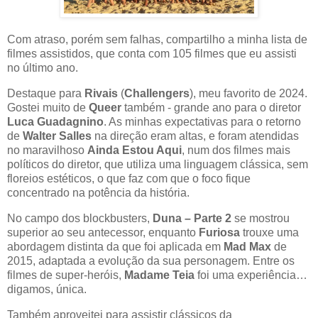
Com atraso, porém sem falhas, compartilho a minha lista de
filmes assistidos, que conta com 105 filmes que eu assisti
no último ano.
Destaque para
Rivais
(
Challengers
), meu favorito de 2024.
Gostei muito de
Queer
também - grande ano para o diretor
Luca Guadagnino
. As minhas expectativas para o retorno
de
Walter Salles
na direção eram altas, e foram atendidas
no maravilhoso
Ainda Estou Aqui
, num dos filmes mais
políticos do diretor, que utiliza uma linguagem clássica, sem
floreios estéticos, o que faz com que o foco fique
concentrado na potência da história.
No campo dos blockbusters,
Duna – Parte 2
se mostrou
superior ao seu antecessor, enquanto
Furiosa
trouxe uma
abordagem distinta da que foi aplicada em
Mad Max
de
2015, adaptada a evolução da sua personagem. Entre os
filmes de super-heróis,
Madame Teia
foi uma experiência…
digamos, única.
Também aproveitei para assistir clássicos da