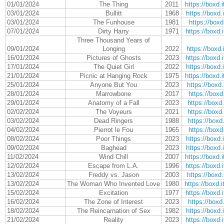
01/01/2024
The Thing
2011
https://boxd
03/01/2024
Bullitt
1968
https://boxd
03/01/2024
The Funhouse
1981
https://boxd.
07/01/2024
Dirty Harry
1971
https://boxd
Three Thousand Years of
09/01/2024
Longing
2022
https://boxd
16/01/2024
Pictures of Ghosts
2023
https://boxd
17/01/2024
The Quiet Girl
2022
https://boxd
21/01/2024
Picnic at Hanging Rock
1975
https://boxd
25/01/2024
Anyone But You
2023
https://boxd.
28/01/2024
Marrowbone
2017
https://boxd.
29/01/2024
Anatomy of a Fall
2023
https://boxd.
02/02/2024
The Voyeurs
2021
https://boxd.
03/02/2024
Dead Ringers
1988
https://boxd.
04/02/2024
Pierrot le Fou
1965
https://boxd.
08/02/2024
Poor Things
2023
https://boxd
09/02/2024
Baghead
2023
https://boxd
11/02/2024
Wind Chill
2007
https://boxd
12/02/2024
Escape from L.A.
1996
https://boxd
13/02/2024
Freddy vs. Jason
2003
https://boxd.
13/02/2024
The Woman Who Invented Love
1980
https://boxd
15/02/2024
Excitation
1977
https://boxd
16/02/2024
The Zone of Interest
2023
https://boxd.
18/02/2024
The Reincarnation of Sex
1982
https://boxd
21/02/2024
Reality
2023
https://boxd