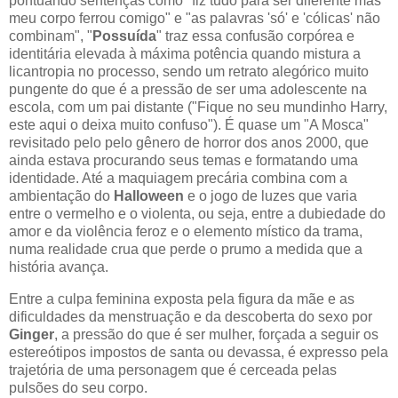
pontuando sentenças como "fiz tudo para ser diferente mas
meu corpo ferrou comigo" e "as palavras 'só' e 'cólicas' não
combinam", "
Possuída
" traz essa confusão corpórea e
identitária elevada à máxima potência quando mistura a
licantropia no processo, sendo um retrato alegórico muito
pungente do que é a pressão de ser uma adolescente na
escola, com um pai distante ("Fique no seu mundinho Harry,
este aqui o deixa muito confuso"). É quase um "A Mosca"
revisitado pelo pelo gênero de horror dos anos 2000, que
ainda estava procurando seus temas e formatando uma
identidade. Até a maquiagem precária combina com a
ambientação do
Halloween
e o jogo de luzes que varia
entre o vermelho e o violenta, ou seja, entre a dubiedade do
amor e da violência feroz e o elemento místico da trama,
numa realidade crua que perde o prumo a medida que a
história avança.
Entre a culpa feminina exposta pela figura da mãe e as
dificuldades da menstruação e da descoberta do sexo por
Ginger
, a pressão do que é ser mulher, forçada a seguir os
estereótipos impostos de santa ou devassa, é expresso pela
trajetória de uma personagem que é cerceada pelas
pulsões do seu corpo.