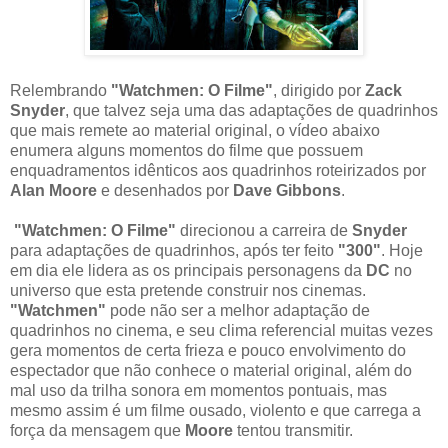
Relembrando
"Watchmen: O Filme"
, dirigido por
Zack
Snyder
, que talvez seja uma das adaptações de quadrinhos
que mais remete ao material original, o vídeo abaixo
enumera alguns momentos do filme que possuem
enquadramentos idênticos aos quadrinhos roteirizados por
Alan Moore
e desenhados por
Dave Gibbons
.
"Watchmen: O Filme"
direcionou a carreira de
Snyder
para adaptações de quadrinhos, após ter feito
"300"
. Hoje
em dia ele lidera as os principais personagens da
DC
no
universo que esta pretende construir nos cinemas.
"Watchmen"
pode não ser a melhor adaptação de
quadrinhos no cinema, e seu clima referencial muitas vezes
gera momentos de certa frieza e pouco envolvimento do
espectador que não conhece o material original, além do
mal uso da trilha sonora em momentos pontuais, mas
mesmo assim é um filme ousado, violento e que carrega a
força da mensagem que
Moore
tentou transmitir.