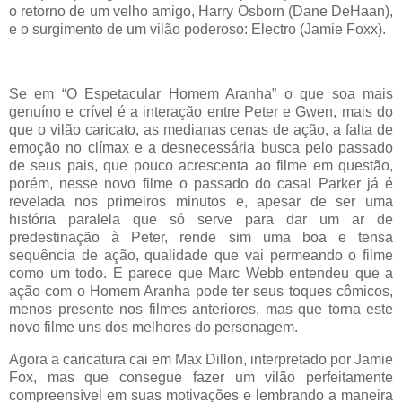
o retorno de um velho amigo, Harry Osborn (Dane DeHaan),
e o surgimento de um vilão poderoso: Electro (Jamie Foxx).
Se em “O Espetacular Homem Aranha” o que soa mais
genuíno e crível é a interação entre Peter e Gwen, mais do
que o vilão caricato, as medianas cenas de ação, a falta de
emoção no clímax e a desnecessária busca pelo passado
de seus pais, que pouco acrescenta ao filme em questão,
porém, nesse novo filme o passado do casal Parker já é
revelada nos primeiros minutos e, apesar de ser uma
história paralela que só serve para dar um ar de
predestinação à Peter, rende sim uma boa e tensa
sequência de ação, qualidade que vai permeando o filme
como um todo. E parece que Marc Webb entendeu que a
ação com o Homem Aranha pode ter seus toques cômicos,
menos presente nos filmes anteriores, mas que torna este
novo filme uns dos melhores do personagem.
Agora a caricatura cai em Max Dillon, interpretado por Jamie
Fox, mas que consegue fazer um vilão perfeitamente
compreensível em suas motivações e lembrando a maneira