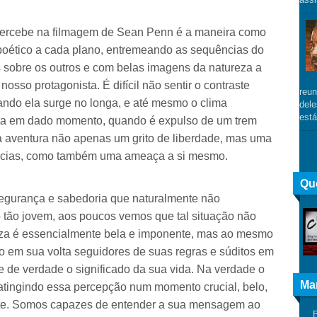
percebe na filmagem de Sean Penn é a maneira como
 poético a cada plano, entremeando as sequências do
 sobre os outros e com belas imagens da natureza a
sso protagonista. É difícil não sentir o contraste
reun
ndo ela surge no longa, e até mesmo o clima
dele
está
ta em dado momento, quando é expulso de um trem
ua aventura não apenas um grito de liberdade, mas uma
ócias, como também uma ameaça a si mesmo.
Qu
egurança e sabedoria que naturalmente não
 tão jovem, aos poucos vemos que tal situação não
reza é essencialmente bela e imponente, mas ao mesmo
do em sua volta seguidores de suas regras e súditos em
 de verdade o significado da sua vida. Na verdade o
Ma
 atingindo essa percepção num momento crucial, belo,
te. Somos capazes de entender a sua mensagem ao