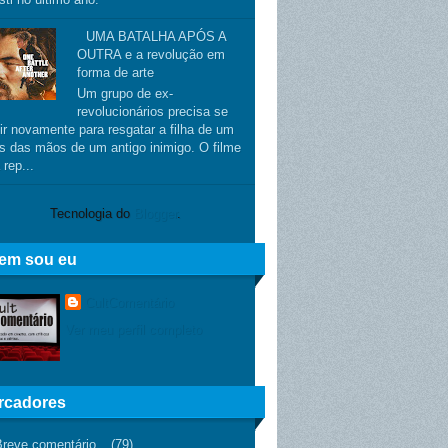
UMA BATALHA APÓS A
OUTRA e a revolução em
forma de arte
Um grupo de ex-
revolucionários precisa se
ir novamente para resgatar a filha de um
s das mãos de um antigo inimigo. O filme
 rep...
Tecnologia do
Blogger
.
em sou eu
CultComentário
Ver meu perfil completo
rcadores
Breve comentário
(79)