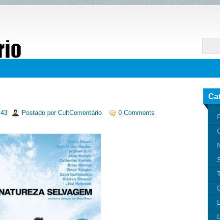
Ca
:43
Postado por CultComentário
0 Comments
P
N
T
C
L
L