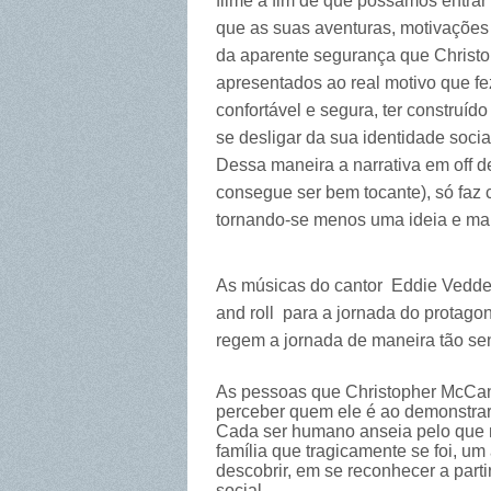
filme a fim de que possamos entrar
que as suas aventuras, motivações e
da aparente segurança que Christo
apresentados ao real motivo que f
confortável e segura, ter construíd
se desligar da sua identidade soci
Dessa maneira a narrativa em off d
consegue ser bem tocante), só fa
tornando-se menos uma ideia e ma
As músicas do cantor Eddie Vedder
and roll para a jornada do protago
regem a jornada de maneira tão sen
As pessoas que Christopher McCan
perceber quem ele é ao demonstrar 
Cada ser humano anseia pelo que n
família que tragicamente se foi, u
descobrir, em se reconhecer a part
social.