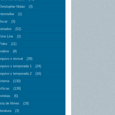
Christopher Nolan
(3)
nterstellar
(1)
Oscar
(3)
Seriados
(52)
Time Line
(2)
Vídeo
(11)
nálise
(8)
rquivo x revival
(39)
arquivo x temporada 1
(24)
arquivo x temporada 2
(16)
cinema
(130)
ríticas
(138)
stréias
(6)
ista de filmes
(18)
iteratura
(3)