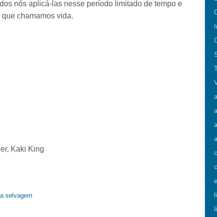
odos nós aplicá-las nesse período limitado de tempo e
s que chamamos vida.
I
a
a
er, Kaki King
c
e
l
za selvagem
l