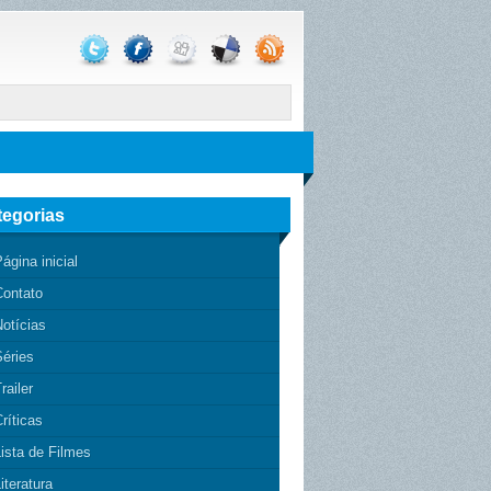
tegorias
ágina inicial
Contato
otícias
Séries
railer
ríticas
ista de Filmes
iteratura