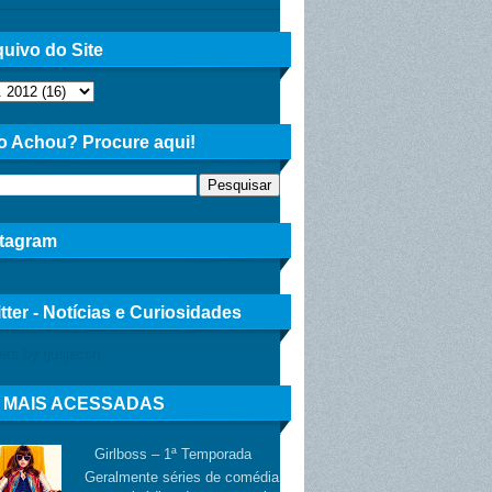
uivo do Site
o Achou? Procure aqui!
stagram
tter - Notícias e Curiosidades
ets by gusjacon
 MAIS ACESSADAS
Girlboss – 1ª Temporada
Geralmente séries de comédia