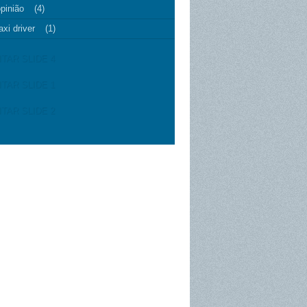
pinião
(4)
axi driver
(1)
ITAR SLIDE 4
ITAR SLIDE 1
ITAR SLIDE 2