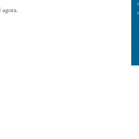
o
 agora.
t
ED
ED
ED