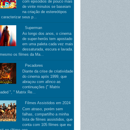
com episódios de pouco mais
de vinte minutos se baseiam
na criação de estereótipos
 caracterizar seus p...
Superman
Ao longo dos anos, o cinema
de super-heróis tem apostado
em uma paleta cada vez mais
dessaturada, escura e lavada.
 mesmo os filmes da Ma...
Pecadores
Diante da crise de criatividade
do cinema após 1999, que
abraçou com afinco as
continuações (" Matrix
aded ", " Matrix Re...
Filmes Assistidos em 2024
Com atraso, porém sem
falhas, compartilho a minha
lista de filmes assistidos, que
conta com 105 filmes que eu
sti no último ano.