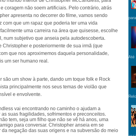
 no mundo interior de Christopher McCandless, para
 coragem não soem artificiais. Pelo contrário, atrás
pher apresenta no decorrer do filme, vamos sendo
para
ez com que um rapaz que poderia ter uma vida
o facilmente uma carreira na área que quisesse, escolhe
al, num subjetivo que anseia pela autodescoberta.
e Christopher e posteriormente de sua irmã (que
z com que nos aproximemos daquela personalidade,
Até
is um ser humano real.
 são um show à parte, dando um toque folk e Rock
nista principalmente nos seus temas de violão que
sível e envolvente.
Relo
dless vai encontrando no caminho o ajudam a
as suas fragilidades, sofrimentos e preconceitos.
ão tem, seja um filho que não se vê há anos, uma
m amigo para conversar. Christopher anseia em se
ir da negação das suas origens e na subversão do meio
assi