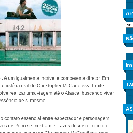
Arq
Nã
In
l, é um igualmente incrível e competente diretor. Em
Twi
a história real de Christopher McCandless (Emile
solve realizar uma viagem até o Alasca, buscando viver
Twe
 essência de si mesmo.
AS
r o contato essencial entre espectador e personagem.
ivos de Penn se mostram eficazes desde o início do