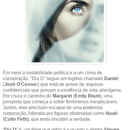
Em meio a instabilidade política e a um clima de
conspiração, “Dia D” segue um fugitivo chamado
Daniel
(
Josh O'Conno
r) que está de posse de arquivos
confidenciais que provam a existência de vida alienígena.
Ele cruza o caminho de
Margaret
(
Emily Blunt
), uma
jornalista que começa a sofrer fenômenos inexplicáveis.
Juntos, eles precisam escapar de uma poderosa
corporação, liderada por figuras obstinadas como
Noah
(
Colin Firth)
, que tenta encobrir a verdade.
“
Dia D
” é um filme que reforça o quanto o diretor
Steven