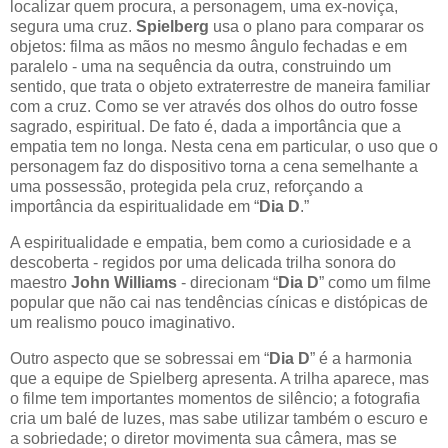
localizar quem procura, a personagem, uma ex-noviça,
segura uma cruz.
Spielberg
usa o plano para comparar os
objetos: filma as mãos no mesmo ângulo fechadas e em
paralelo - uma na sequência da outra, construindo um
sentido, que trata o objeto extraterrestre de maneira familiar
com a cruz. Como se ver através dos olhos do outro fosse
sagrado, espiritual. De fato é, dada a importância que a
empatia tem no longa. Nesta cena em particular, o uso que o
personagem faz do dispositivo torna a cena semelhante a
uma possessão, protegida pela cruz, reforçando a
importância da espiritualidade em “
Dia D
.”
A espiritualidade e empatia, bem como a curiosidade e a
descoberta - regidos por uma delicada trilha sonora do
maestro
John Williams
- direcionam “
Dia D
” como um filme
popular que não cai nas tendências cínicas e distópicas de
um realismo pouco imaginativo.
Outro aspecto que se sobressai em “
Dia D
” é a harmonia
que a equipe de Spielberg apresenta. A trilha aparece, mas
o filme tem importantes momentos de silêncio; a fotografia
cria um balé de luzes, mas sabe utilizar também o escuro e
a sobriedade; o diretor movimenta sua câmera, mas se