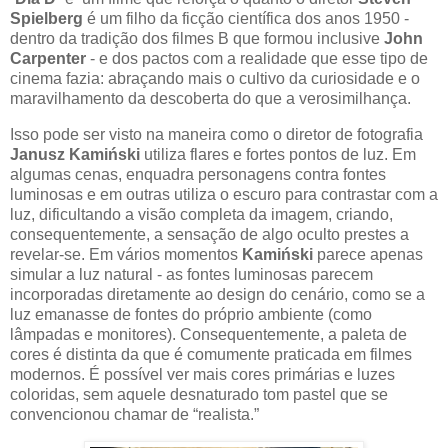
Spielberg
é um filho da ficção científica dos anos 1950 -
dentro da tradição dos filmes B que formou inclusive
John
Carpenter
- e dos pactos com a realidade que esse tipo de
cinema fazia: abraçando mais o cultivo da curiosidade e o
maravilhamento da descoberta do que a verosimilhança.
Isso pode ser visto na maneira como o diretor de fotografia
Janusz Kamiński
utiliza flares e fortes pontos de luz. Em
algumas cenas, enquadra personagens contra fontes
luminosas e em outras utiliza o escuro para contrastar com a
luz, dificultando a visão completa da imagem, criando,
consequentemente, a sensação de algo oculto prestes a
revelar-se. Em vários momentos
Kamiński
parece apenas
simular a luz natural - as fontes luminosas parecem
incorporadas diretamente ao design do cenário, como se a
luz emanasse de fontes do próprio ambiente (como
lâmpadas e monitores). Consequentemente, a paleta de
cores é distinta da que é comumente praticada em filmes
modernos. É possível ver mais cores primárias e luzes
coloridas, sem aquele desnaturado tom pastel que se
convencionou chamar de “realista.”