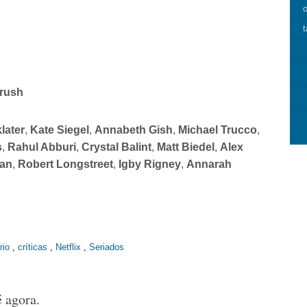
o
t
ED
ED
rush
ED
later
,
Kate Siegel
,
Annabeth Gish
,
Michael Trucco
,
s
,
Rahul Abburi
,
Crystal Balint
,
Matt Biedel
,
Alex
man
,
Robert Longstreet
,
Igby Rigney
,
Annarah
rio
,
críticas
,
Netflix
,
Seriados
 agora.