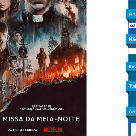
Arq
Nã
In
Twi
Twe
AS