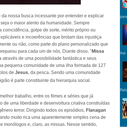
e da nossa busca incessante por entender e explicar
para
vez seja o maior alento da humanidade. Sempre
 coincidência, golpe de sorte, mérito próprio ou
nexplicáveis e incoerências que brotam das injustiça
iamente ou não, como parte do plano personalizado que
reparou para cada um de nós. Diante disso, "
Missa
Até
ia através de uma possibilidade fantástica e seus
ma pequena comunidade de uma ilha formada de 127
olos de
Jesus
, da pesca. Sendo uma comunidade
igião é parte constituinte da hierarquia social.
Relo
elhor trabalho, entre os filmes e séries que já
do de uma liberdade e desenvoltura criativa construídas
ênero terror. Dirigindo todos os episódios,
Flanagan
nando muito rica uma aparentemente simples cena de
de monólogos e, claro, as missas. Nesse sentido,
assi