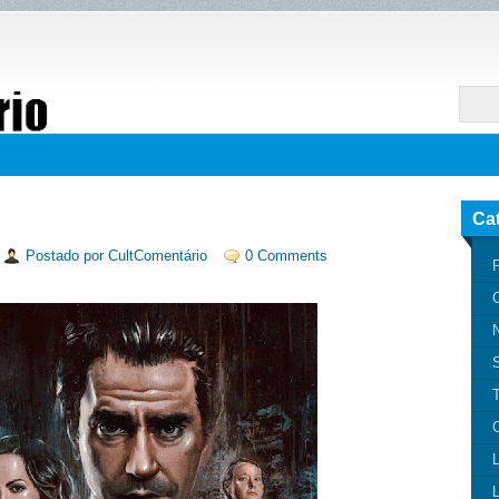
Ca
Postado por CultComentário
0 Comments
P
N
T
C
L
L