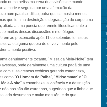
tando numa belíssima cena duas visões de mundo
que a morte é seguida por uma afirmação da
I
gozo num paraíso idílico, outra que se mostra menos
 mas que tem na destruição e degradação do corpo uma
, aliada a uma poesia que remete filosoficamente a
o que muitas dessas discussões e monólogos
eferem ao preconceito após 11 de setembro tem seus
cessiva e alguma quebra de envolvimento pelo
a
xtremamente positiva.
a
rama genuinamente tocante, "Missa da Meia-Noite" tem
às avessas, onde geralmente uma cultura pagã de uma
 com suas crenças exóticas gerando estranheza,
es como "
O Homem de Palha
", "
Midsommar
" e "
O
c
 Meia-Noite
" a estranheza, a violência e a destruição
 não nos são tão estranhos, sugerindo que a linha que
e
sso lado desumano é muito mais tênue do que
l
l