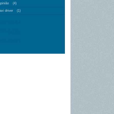
pinião
(4)
axi driver
(1)
ITAR SLIDE 4
ITAR SLIDE 1
ITAR SLIDE 2