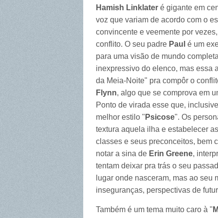
Hamish Linklater
é gigante em cen
voz que variam de acordo com o es
convincente e veemente por vezes,
conflito. O seu padre
Paul
é um exe
para uma visão de mundo completa
inexpressivo do elenco, mas essa 
da Meia-Noite" pra compôr o confli
Flynn
, algo que se comprova em u
Ponto de virada esse que, inclusi
melhor estilo "
Psicose
". Os person
textura aquela ilha e estabelecer 
classes e seus preconceitos, bem c
notar a sina de
Erin Greene
, inter
tentam deixar pra trás o seu passad
lugar onde nasceram, mas ao seu m
inseguranças, perspectivas de futuro
Também é um tema muito caro à "
M