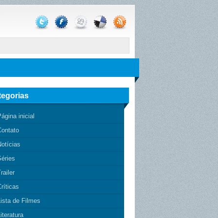
tegorias
ágina inicial
Contato
otícias
Séries
railer
ríticas
ista de Filmes
iteratura