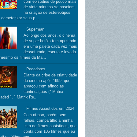
com episódios de pouco mais
de vinte minutos se baseiam
na criação de estereótipos
 caracterizar seus p...
Superman
Ao longo dos anos, o cinema
de super-heróis tem apostado
em uma paleta cada vez mais
dessaturada, escura e lavada.
 mesmo os filmes da Ma...
Pecadores
Diante da crise de criatividade
do cinema após 1999, que
abraçou com afinco as
continuações (" Matrix
aded ", " Matrix Re...
Filmes Assistidos em 2024
Com atraso, porém sem
falhas, compartilho a minha
lista de filmes assistidos, que
conta com 105 filmes que eu
sti no último ano.