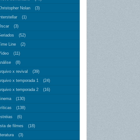
Christopher Nolan
(3)
nterstellar
(1)
Oscar
(3)
Seriados
(52)
Time Line
(2)
Vídeo
(11)
nálise
(8)
rquivo x revival
(39)
arquivo x temporada 1
(24)
arquivo x temporada 2
(16)
cinema
(130)
ríticas
(138)
stréias
(6)
ista de filmes
(18)
iteratura
(3)