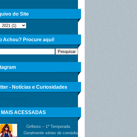
uivo do Site
o Achou? Procure aqui!
stagram
tter - Notícias e Curiosidades
ets by gusjacon
 MAIS ACESSADAS
Girlboss – 1ª Temporada
Geralmente séries de comédia