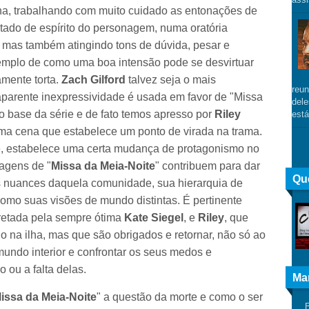
a, trabalhando com muito cuidado as entonações de
tado de espírito do personagem, numa oratória
 mas também atingindo tons de dúvida, pesar e
mplo de como uma boa intensão pode se desvirtuar
mente torta.
Zach Gilford
talvez seja o mais
reun
aparente inexpressividade é usada em favor de "Missa
dele
to base da série e de fato temos apresso por
Riley
está
ma cena que estabelece um ponto de virada na trama.
ve, estabelece uma certa mudança de protagonismo no
agens de "
Missa da Meia-Noite
" contribuem para dar
Qu
as nuances daquela comunidade, sua hierarquia de
omo suas visões de mundo distintas. É pertinente
pretada pela sempre ótima
Kate
Siegel
, e
Riley
, que
o na ilha, mas que são obrigados e retornar, não só ao
undo interior e confrontar os seus medos e
 ou a falta delas.
Ma
issa da Meia-Noite
" a questão da morte e como o ser