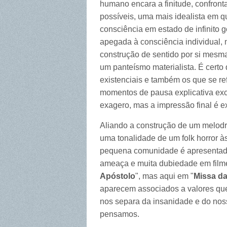
humano encara a finitude, confron
possíveis, uma mais idealista em 
consciência em estado de infinito 
apegada à consciência individual,
construção de sentido por si mesma
um panteísmo materialista. É cert
existenciais e também os que se r
momentos de pausa explicativa ex
exagero, mas a impressão final é e
Aliando a construção de um melod
uma tonalidade de um folk horror 
pequena comunidade é apresentada
ameaça e muita dubiedade em film
Apóstolo
",
mas aqui em "
Missa da
aparecem associados a valores que
nos separa da insanidade e do no
pensamos.