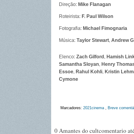
Direção:
Mike Flanagan
Roteirista:
F. Paul Wilson
Fotografia:
Michael Fimognaria
Música:
Taylor Stewart
,
Andrew G
Elenco:
Zach Gilford
,
Hamish Link
Samantha Sloyan
,
Henry Thoma
Essoe
,
Rahul Kohli
,
Kristin Leh
Cymone
Marcadores:
2021cinema
,
Breve comentá
0 Amantes do cultcomentario até