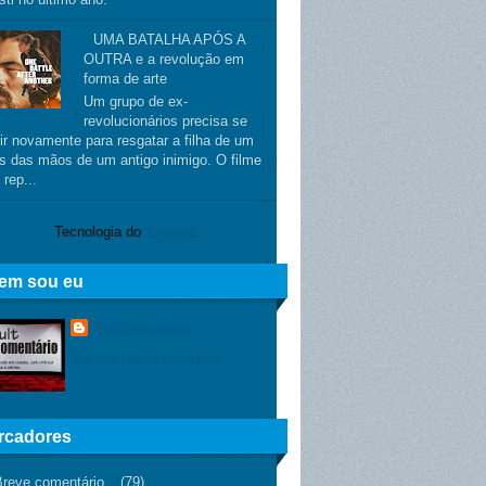
UMA BATALHA APÓS A
OUTRA e a revolução em
forma de arte
Um grupo de ex-
revolucionários precisa se
ir novamente para resgatar a filha de um
s das mãos de um antigo inimigo. O filme
 rep...
Tecnologia do
Blogger
.
em sou eu
CultComentário
Ver meu perfil completo
rcadores
Breve comentário
(79)