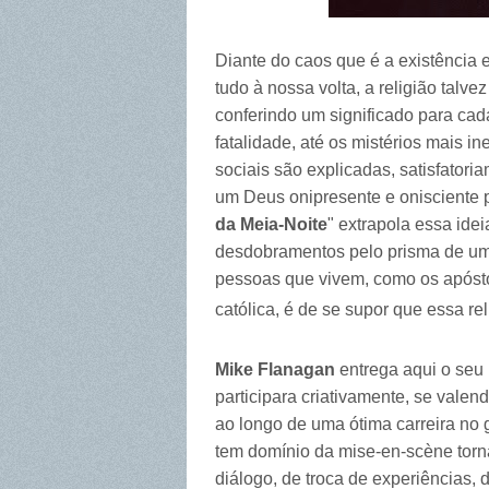
Diante do caos que é a existência 
tudo à nossa volta, a religião tal
conferindo um significado para cada
fatalidade, até os mistérios mais i
sociais são explicadas, satisfator
um Deus onipresente e onisciente p
da Meia-Noite
" extrapola essa ide
desdobramentos pelo prisma de u
pessoas que vivem, como os apóst
católica, é de se supor que essa rel
Mike Flanagan
entrega aqui o seu m
participara criativamente, se valen
ao longo de uma ótima carreira no g
tem domínio da mise-en-scène tor
diálogo, de troca de experiências, 