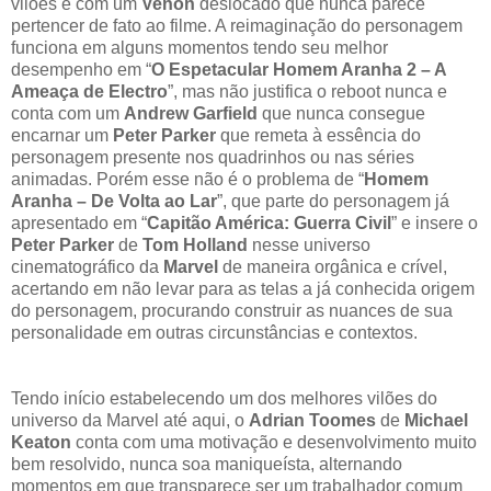
vilões e com um
Venon
deslocado que nunca parece
pertencer de fato ao filme. A reimaginação do personagem
funciona em alguns momentos tendo seu melhor
desempenho em “
O Espetacular Homem Aranha 2 – A
Ameaça de Electro
”, mas não justifica o reboot nunca e
conta com um
Andrew Garfield
que nunca consegue
encarnar um
Peter Parker
que remeta à essência do
personagem presente nos quadrinhos ou nas séries
animadas. Porém esse não é o problema de “
Homem
Aranha – De Volta ao Lar
”, que parte do personagem já
apresentado em “
Capitão América: Guerra Civil
” e insere o
Peter Parker
de
Tom Holland
nesse universo
cinematográfico da
Marvel
de maneira orgânica e crível,
acertando em não levar para as telas a já conhecida origem
do personagem, procurando construir as nuances de sua
personalidade em outras circunstâncias e contextos.
Tendo início estabelecendo um dos melhores vilões do
universo da Marvel até aqui, o
Adrian Toomes
de
Michael
Keaton
conta com uma motivação e desenvolvimento muito
bem resolvido, nunca soa maniqueísta, alternando
momentos em que transparece ser um trabalhador comum