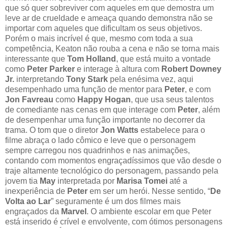
que só quer sobreviver com aqueles em que demostra um
leve ar de crueldade e ameaça quando demonstra não se
importar com aqueles que dificultam os seus objetivos.
Porém o mais incrível é que, mesmo com toda a sua
competência, Keaton não rouba a cena e não se torna mais
interessante que
Tom Holland
, que está muito a vontade
como
Peter Parker
e interage à altura com
Robert Downey
Jr.
interpretando
Tony Stark
pela enésima vez, aqui
desempenhado uma função de mentor para
Peter
, e com
Jon Favreau
como
Happy Hogan
, que usa seus talentos
de comediante nas cenas em que interage com
Peter
, além
de desempenhar uma função importante no decorrer da
trama. O tom que o diretor
Jon Watts
estabelece para o
filme abraça o lado cômico e leve que o personagem
sempre carregou nos quadrinhos e nas animações,
contando com momentos engraçadíssimos que vão desde o
traje altamente tecnológico do personagem, passando pela
jovem tia
May
interpretada por
Marisa Tomei
até a
inexperiência de
Peter
em ser um herói. Nesse sentido, “
De
Volta ao Lar
” seguramente é um dos filmes mais
engraçados da
Marvel
. O ambiente escolar em que Peter
está inserido é crível e envolvente, com ótimos personagens