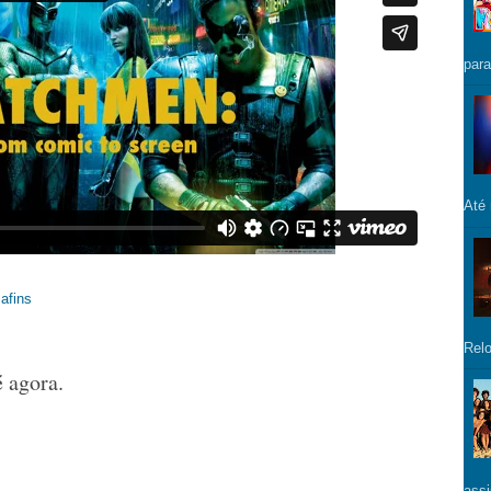
para
Até
afins
Relo
 agora.
assi