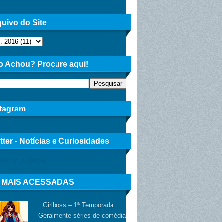
uivo do Site
o Achou? Procure aqui!
stagram
tter - Notícias e Curiosidades
ets by gusjacon
 MAIS ACESSADAS
Girlboss – 1ª Temporada
Geralmente séries de comédia