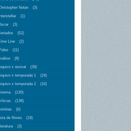
Christopher Nolan
(3)
nterstellar
(1)
Oscar
(3)
Seriados
(52)
Time Line
(2)
Vídeo
(11)
nálise
(8)
rquivo x revival
(39)
arquivo x temporada 1
(24)
arquivo x temporada 2
(16)
cinema
(130)
ríticas
(138)
stréias
(6)
ista de filmes
(18)
iteratura
(3)