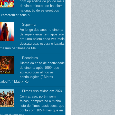
com episódios de pouco mais
de vinte minutos se baseiam
na criação de estereótipos
 caracterizar seus p...
Superman
Ao longo dos anos, o cinema
de super-heróis tem apostado
em uma paleta cada vez mais
dessaturada, escura e lavada.
 mesmo os filmes da Ma...
Pecadores
Diante da crise de criatividade
do cinema após 1999, que
abraçou com afinco as
continuações (" Matrix
aded ", " Matrix Re...
Filmes Assistidos em 2024
Com atraso, porém sem
falhas, compartilho a minha
lista de filmes assistidos, que
conta com 105 filmes que eu
sti no último ano.