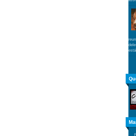
reun
dele
está
Qu
Ma