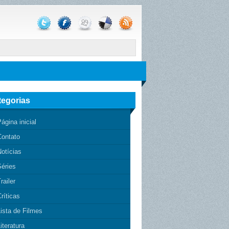
tegorias
ágina inicial
Contato
otícias
Séries
railer
ríticas
ista de Filmes
iteratura