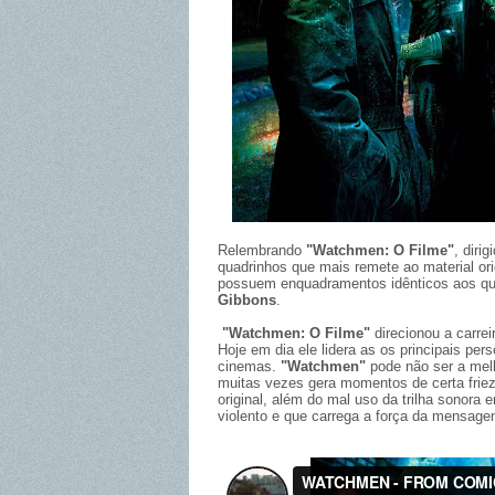
Relembrando
"Watchmen: O Filme"
, diri
quadrinhos que mais remete ao material or
possuem enquadramentos idênticos aos qua
Gibbons
.
"Watchmen: O Filme"
direcionou a carre
Hoje em dia ele lidera as os principais pe
cinemas.
"Watchmen"
pode não ser a mel
muitas vezes gera momentos de certa frie
original, além do mal uso da trilha sono
violento e que carrega a força da mensag