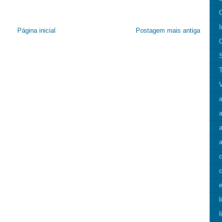
I
Página inicial
Postagem mais antiga
a
a
c
e
l
l