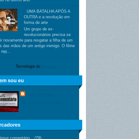
UMA BATALHA APÓS A
OUTRA e a revolução em
forma de arte
Um grupo de ex-
revolucionários precisa se
ir novamente para resgatar a filha de um
s das mãos de um antigo inimigo. O filme
 rep...
Tecnologia do
Blogger
.
em sou eu
CultComentário
Ver meu perfil completo
rcadores
Breve comentário
(79)