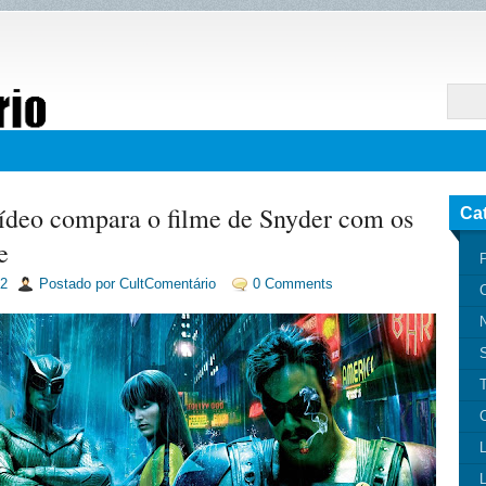
ídeo compara o filme de Snyder com os
Ca
e
P
12
Postado por CultComentário
0 Comments
N
T
C
L
L