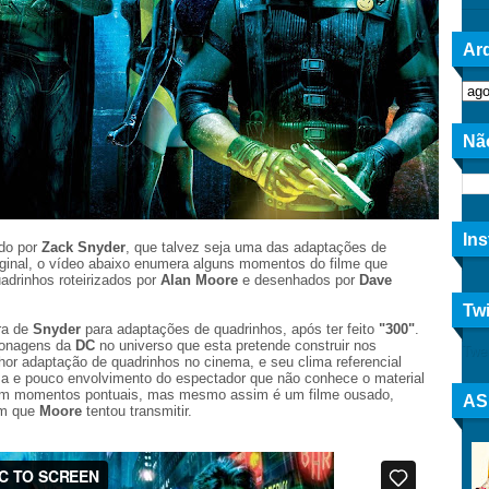
Arq
Nã
In
gido por
Zack Snyder
, que talvez seja uma das adaptações de
iginal, o vídeo abaixo enumera alguns momentos do filme que
drinhos roteirizados por
Alan Moore
e desenhados por
Dave
Twi
ira de
Snyder
para adaptações de quadrinhos, após ter feito
"300"
.
rsonagens da
DC
no universo que esta pretende construir nos
Twe
hor adaptação de quadrinhos no cinema, e seu clima referencial
za e pouco envolvimento do espectador que não conhece o material
ra em momentos pontuais, mas mesmo assim é um filme ousado,
AS
em que
Moore
tentou transmitir.