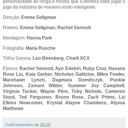
personalidade ao longa e mostra que a diretora sabe jogar o
jogo da indústria de maneira muito inteligente.
Direção:
Emma Seligman
Roteiro:
Emma Seligman, Rachel Sennott
Montagem:
Hanna Park
Fotografia:
Maria Rusche
Trilha Sonora:
Leo Birenberg, Charli XCX
Elenco:
Rachel Sennott, Ayo Edebiri, Ruby Cruz, Havana
Rose Liu, Kaia Gerber, Nicholas Galitzine, Miles Fowler,
Marshawn Lynch, Dagmara Domińczyk, Punkie
Johnson, Zamani Wilder, Summer Joy Campbell,
Virginia Tucker, Wayne Pére, Toby Nichols, Cameron
Stout, Ted Ferguson, Bruno Rose, Zach Primo, Liz
Elkins Newcomer, Krystal Alayne Chambers, Alyssa
Matthews
CultComentário
às
10:10