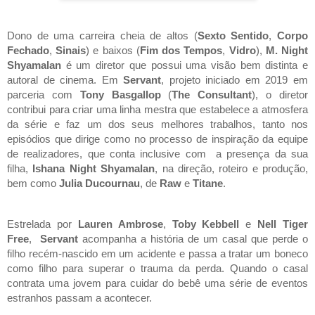
Dono de uma carreira cheia de altos (
Sexto Sentido
, 
Corpo 
Fechado
, 
Sinais
) e baixos (
Fim dos Tempos
, 
Vidro
),
 M. Night 
Shyamalan
 é um diretor que possui uma visão bem distinta e 
autoral de cinema. Em 
Servant
, projeto iniciado em 2019 em 
parceria com 
Tony Basgallop
 (
The Consultant
), o diretor 
contribui para criar uma linha mestra que estabelece a atmosfera 
da série e faz um dos seus melhores trabalhos, tanto nos 
episódios que dirige como no processo de inspiração da equipe 
de realizadores, que conta inclusive com  a presença da sua 
filha,
 Ishana Night Shyamalan
, na direção, roteiro e produção, 
bem como 
Julia Ducournau
, de 
Raw 
e 
Titane
. 
Estrelada por 
Lauren Ambrose
, 
Toby Kebbell 
e 
Nell Tiger 
Free
,  
Servant 
acompanha a história de um casal que perde o 
filho recém-nascido em um acidente e passa a tratar um boneco 
como filho para superar o trauma da perda. Quando o casal 
contrata uma jovem para cuidar do bebê uma série de eventos 
estranhos passam a acontecer. 