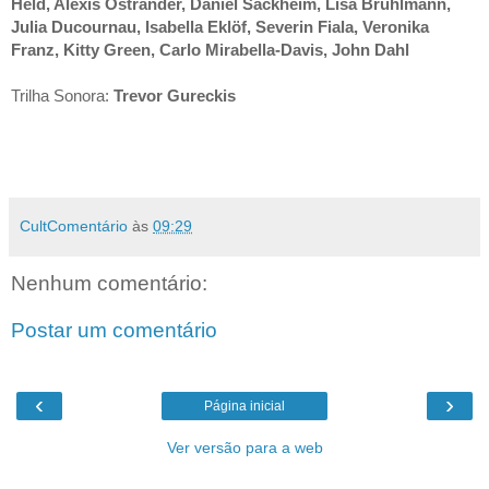
Held, Alexis Ostrander, Daniel Sackheim, Lisa Brühlmann, 
Julia Ducournau, Isabella Eklöf, Severin Fiala, Veronika 
Franz, Kitty Green, Carlo Mirabella-Davis, John Dahl
Trilha Sonora: 
Trevor Gureckis
CultComentário
às
09:29
Nenhum comentário:
Postar um comentário
‹
›
Página inicial
Ver versão para a web