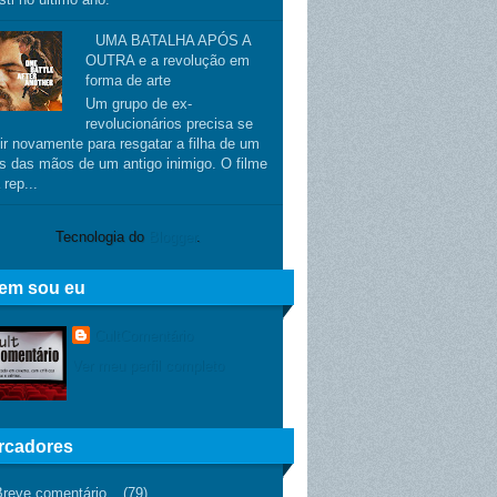
UMA BATALHA APÓS A
OUTRA e a revolução em
forma de arte
Um grupo de ex-
revolucionários precisa se
ir novamente para resgatar a filha de um
s das mãos de um antigo inimigo. O filme
 rep...
Tecnologia do
Blogger
.
em sou eu
CultComentário
Ver meu perfil completo
rcadores
Breve comentário
(79)