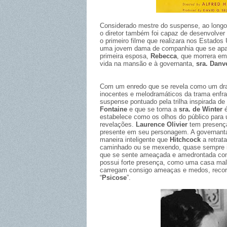
Considerado mestre do suspense, ao longo
o diretor também foi capaz de desenvolver 
o primeiro filme que realizara nos Estados 
uma jovem dama de companhia que se apai
primeira esposa,
Rebecca
, que morrera em
vida na mansão e à governanta,
sra. Danv
Com um enredo que se revela como um dr
inocentes e melodramáticos da trama enfra
suspense pontuado pela trilha inspirada de
Fontaine
e que se torna a
sra. de Winter
é
estabelece como os olhos do público para
revelações.
Laurence Olivier
tem presenç
presente em seu personagem. A governant
maneira inteligente que
Hitchcock
a retra
caminhado ou se mexendo, quase sempre 
que se sente ameaçada e amedrontada co
possui forte presença, como uma casa mal 
carregam consigo ameaças e medos, recorr
“
Psicose
”.