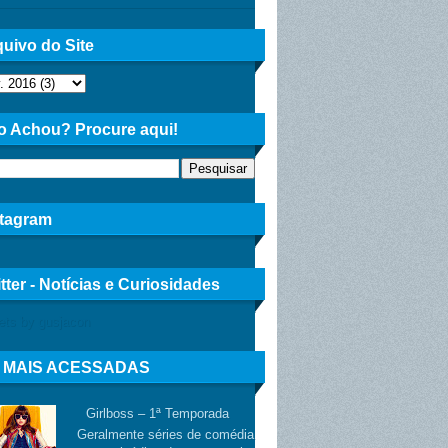
uivo do Site
o Achou? Procure aqui!
stagram
tter - Notícias e Curiosidades
ets by gusjacon
 MAIS ACESSADAS
Girlboss – 1ª Temporada
Geralmente séries de comédia