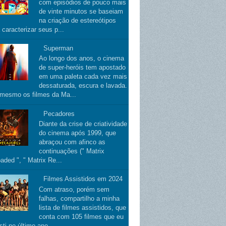
com episódios de pouco mais
de vinte minutos se baseiam
na criação de estereótipos
 caracterizar seus p...
Superman
Ao longo dos anos, o cinema
de super-heróis tem apostado
em uma paleta cada vez mais
dessaturada, escura e lavada.
 mesmo os filmes da Ma...
Pecadores
Diante da crise de criatividade
do cinema após 1999, que
abraçou com afinco as
continuações (" Matrix
aded ", " Matrix Re...
Filmes Assistidos em 2024
Com atraso, porém sem
falhas, compartilho a minha
lista de filmes assistidos, que
conta com 105 filmes que eu
sti no último ano.