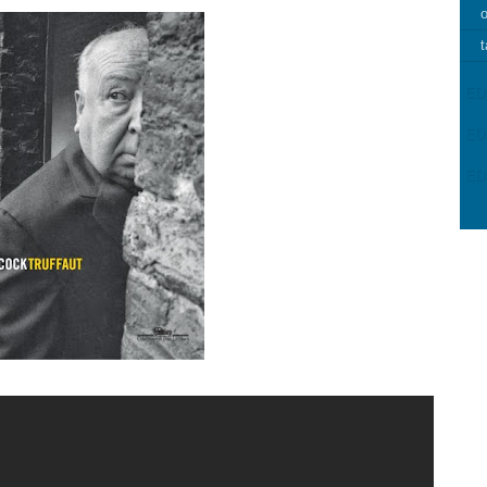
o
t
ED
ED
ED