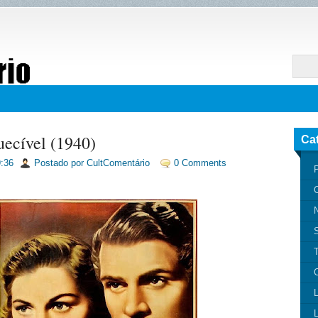
ecível (1940)
Ca
:36
Postado por CultComentário
0 Comments
P
N
T
C
L
L