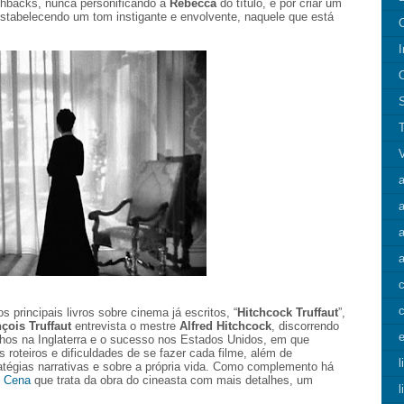
shbacks, nunca personificando a
Rebecca
do título, e por criar um
 estabelecendo um tom instigante e envolvente, naquele que está
I
a
a
c
principais livros sobre cinema já escritos, “
Hitchcock Truffaut
”,
çois Truffaut
entrevista o mestre
Alfred Hitchcock
, discorrendo
e
alhos na Inglaterra e o sucesso nos Estados Unidos, em que
 roteiros e dificuldades de se fazer cada filme, além de
l
tégias narrativas e sobre a própria vida. Como complemento há
 Cena
que trata da obra do cineasta com mais detalhes, um
l