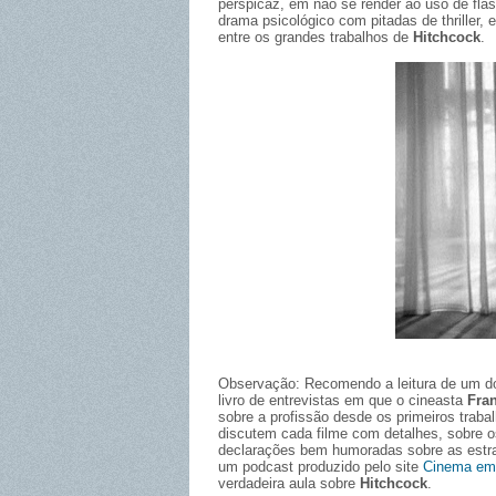
perspicaz, em não se render ao uso de fla
drama psicológico com pitadas de thriller,
entre os grandes trabalhos de
Hitchcock
.
Observação: Recomendo a leitura de um dos 
livro de entrevistas em que o cineasta
Fran
sobre a profissão desde os primeiros trab
discutem cada filme com detalhes, sobre os
declarações bem humoradas sobre as estra
um podcast produzido pelo site
Cinema em
verdadeira aula sobre
Hitchcock
.