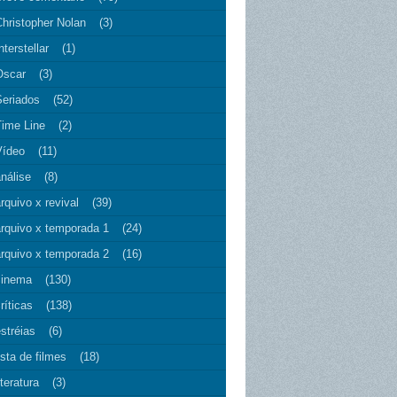
Christopher Nolan
(3)
nterstellar
(1)
Oscar
(3)
Seriados
(52)
Time Line
(2)
Vídeo
(11)
nálise
(8)
rquivo x revival
(39)
arquivo x temporada 1
(24)
arquivo x temporada 2
(16)
cinema
(130)
ríticas
(138)
stréias
(6)
ista de filmes
(18)
iteratura
(3)