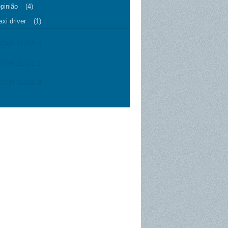
pinião
(4)
axi driver
(1)
ITAR SLIDE 4
ITAR SLIDE 1
ITAR SLIDE 2