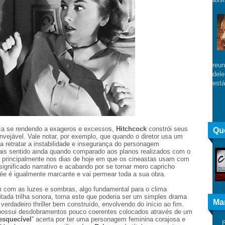
reun
dele
está
ca se rendendo a exageros e excessos,
Hitchcock
constrói seus
Qu
invejável. Vale notar, por exemplo, que quando o diretor usa um
 a retratar a instabilidade e insegurança do personagem
ais sentido ainda quando comparado aos planos realizados com o
, principalmente nos dias de hoje em que os cineastas usam com
ignificado narrativo e acabando por se tornar mero capricho
ngée é igualmente marcante e vai permear toda a sua obra.
em com as luzes e sombras, algo fundamental para o clima
citada trilha sonora, torna este que poderia ser um simples drama
Ma
verdadeiro thriller bem construído, envolvendo do início ao fim.
possui desdobramentos pouco coerentes colocados através de um
esquecível
” acerta por ter uma personagem feminina corajosa e