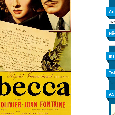
Arq
Nã
In
Twi
Twe
AS