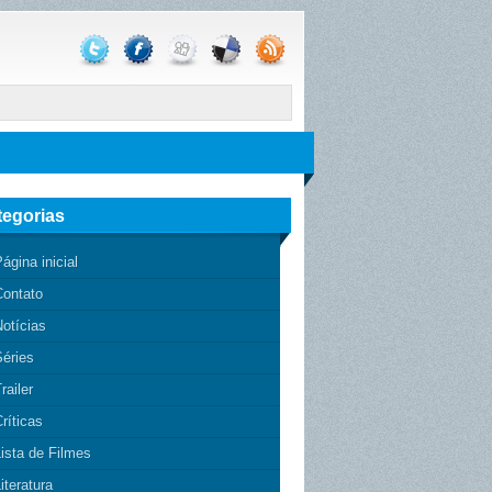
tegorias
ágina inicial
Contato
otícias
Séries
railer
ríticas
ista de Filmes
iteratura