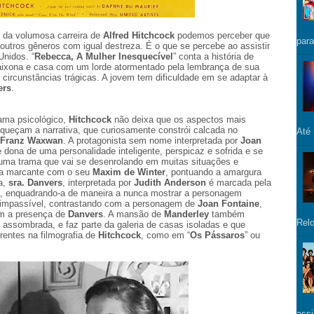
 da volumosa carreira de
Alfred Hitchcock
podemos perceber que
para
outros gêneros com igual destreza. É o que se percebe ao assistir
Unidos. “
Rebecca, A Mulher Inesquecível
” conta a história de
xona e casa com um lorde atormentado pela lembrança de sua
 circunstâncias trágicas. A jovem tem dificuldade em se adaptar à
ers
.
ama psicológico,
Hitchcock
não deixa que os aspectos mais
queçam a narrativa, que curiosamente constrói calcada no
Até
Franz Waxwan
. A protagonista sem nome interpretada por
Joan
 dona de uma personalidade inteligente, perspicaz e sofrida e se
 uma trama que vai se desenrolando em muitas situações e
a marcante com o seu
Maxim de Winter
, pontuando a amargura
a,
sra. Danvers
, interpretada por
Judith Anderson
é marcada pela
ta, enquadrando-a de maneira a nunca mostrar a personagem
impassível, contrastando com a personagem de
Joan Fontaine
,
m a presença de
Danvers
. A mansão de
Manderley
também
Relo
assombrada, e faz parte da galeria de casas isoladas e que
entes na filmografia de
Hitchcock
, como em “
Os Pássaros
” ou
assi