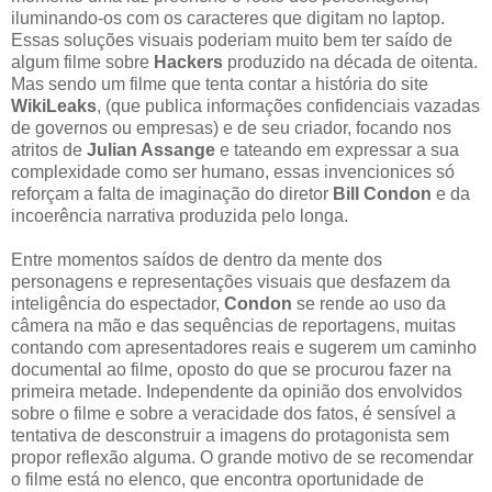
iluminando-os com os caracteres que digitam no laptop.
Essas soluções visuais poderiam muito bem ter saído de
algum filme sobre
Hackers
produzido na década de oitenta.
Mas sendo um filme que tenta contar a história do site
WikiLeaks
, (que publica informações confidenciais vazadas
de governos ou empresas) e de seu criador, focando nos
atritos de
Julian Assange
e tateando em expressar a sua
complexidade como ser humano, essas invencionices só
reforçam a falta de imaginação do diretor
Bill Condon
e da
incoerência narrativa produzida pelo longa.
Entre momentos saídos de dentro da mente dos
personagens e representações visuais que desfazem da
inteligência do espectador,
Condon
se rende ao uso da
câmera na mão e das sequências de reportagens, muitas
contando com apresentadores reais e sugerem um caminho
documental ao filme, oposto do que se procurou fazer na
primeira metade. Independente da opinião dos envolvidos
sobre o filme e sobre a veracidade dos fatos, é sensível a
tentativa de desconstruir a imagens do protagonista sem
propor reflexão alguma. O grande motivo de se recomendar
o filme está no elenco, que encontra oportunidade de