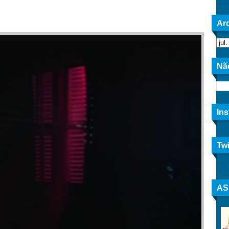
Arq
Nã
In
Twi
Twe
AS