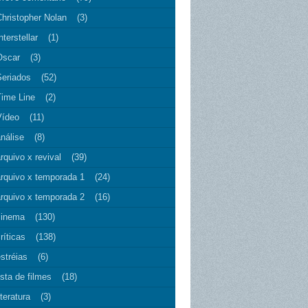
Christopher Nolan
(3)
nterstellar
(1)
Oscar
(3)
Seriados
(52)
Time Line
(2)
Vídeo
(11)
nálise
(8)
rquivo x revival
(39)
arquivo x temporada 1
(24)
arquivo x temporada 2
(16)
cinema
(130)
ríticas
(138)
stréias
(6)
ista de filmes
(18)
iteratura
(3)