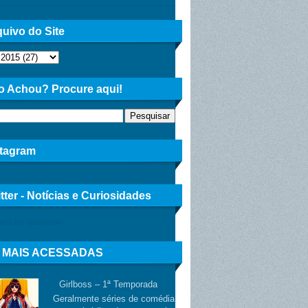
uivo do Site
o Achou? Procure aqui!
stagram
tter - Notícias e Curiosidades
ets by gusjacon
 MAIS ACESSADAS
Girlboss – 1ª Temporada
Geralmente séries de comédia