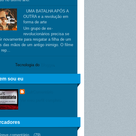
UMA BATALHA APÓS A
OUTRA e a revolução em
forma de arte
Um grupo de ex-
revolucionários precisa se
ir novamente para resgatar a filha de um
s das mãos de um antigo inimigo. O filme
 rep...
Tecnologia do
Blogger
.
em sou eu
CultComentário
Ver meu perfil completo
rcadores
Breve comentário
(79)