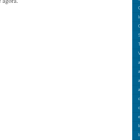
 agora.
I
a
a
c
e
l
l