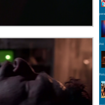
para
Até
Relo
assi