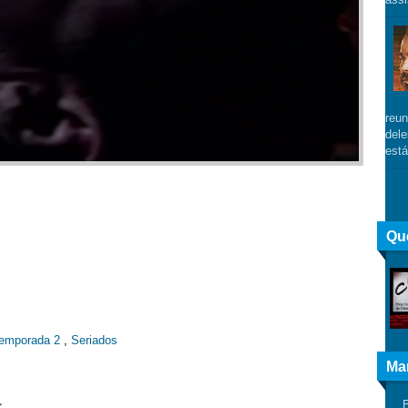
reun
dele
está
Qu
temporada 2
,
Seriados
Ma