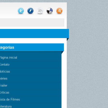
tegorias
ágina inicial
Contato
otícias
Séries
railer
ríticas
ista de Filmes
iteratura