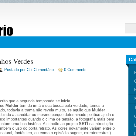
hos Verdes
Ca
Postado por CultComentário
0 Comments
P
N
rito que a segunda temporada se inicia.
que
Mulder
tem da irmã e sua busca pela verdade, temos a
T
ado, todavia a trama não revela muito, se aquilo que
Mulder
duzido a acreditar ou mesmo porque determinado político ajuda o
C
o importantes quando o clima de tensão, a fotografia mais bem
contam uma boa história. A citação ao projeto
SETI
na introdução
L
ambém o uso do porta retrato. As cores novamente variam entre o
atural, fantástico, ou como o episódio sugere, extraterrestres).
L