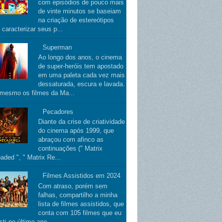
com episódios de pouco mais
de vinte minutos se baseiam
na criação de estereótipos
 caracterizar seus p...
Superman
Ao longo dos anos, o cinema
de super-heróis tem apostado
em uma paleta cada vez mais
dessaturada, escura e lavada.
 mesmo os filmes da Ma...
Pecadores
Diante da crise de criatividade
do cinema após 1999, que
abraçou com afinco as
continuações (" Matrix
aded ", " Matrix Re...
Filmes Assistidos em 2024
Com atraso, porém sem
falhas, compartilho a minha
lista de filmes assistidos, que
conta com 105 filmes que eu
sti no último ano.