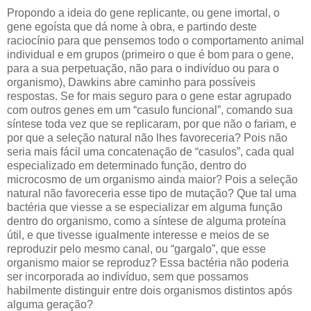
Propondo a ideia do gene replicante, ou gene imortal, o
gene egoísta que dá nome à obra, e partindo deste
raciocínio para que pensemos todo o comportamento animal
individual e em grupos (primeiro o que é bom para o gene,
para a sua perpetuação, não para o indivíduo ou para o
organismo), Dawkins abre caminho para possíveis
respostas. Se for mais seguro para o gene estar agrupado
com outros genes em um “casulo funcional”, comando sua
síntese toda vez que se replicaram, por que não o fariam, e
por que a seleção natural não lhes favoreceria? Pois não
seria mais fácil uma concatenação de “casulos”, cada qual
especializado em determinado função, dentro do
microcosmo de um organismo ainda maior? Pois a seleção
natural não favoreceria esse tipo de mutação? Que tal uma
bactéria que viesse a se especializar em alguma função
dentro do organismo, como a síntese de alguma proteína
útil, e que tivesse igualmente interesse e meios de se
reproduzir pelo mesmo canal, ou “gargalo”, que esse
organismo maior se reproduz? Essa bactéria não poderia
ser incorporada ao indivíduo, sem que possamos
habilmente distinguir entre dois organismos distintos após
alguma geração?