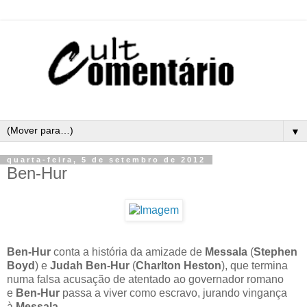
▼
quarta-feira, 5 de setembro de 2012
Ben-Hur
Ben-Hur
conta a história da amizade de
Messala
(
Stephen
Boyd
) e
Judah Ben-Hur
(
Charlton Heston
), que termina
numa falsa acusação de atentado ao governador romano
e
Ben-Hur
passa a viver como escravo, jurando vingança
à
Messala.