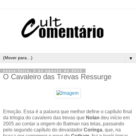
▼
sexta-feira, 3 de agosto de 2012
O Cavaleiro das Trevas Ressurge
Emoção. Essa é a palavra que melhor define o capítulo final
da trilogia do cavaleiro das trevas que
Nolan
deu início em
2005 ao contar a origem do Batman nas telas, passando
pelo segundo capítulo do devastador
Coringa
, que, na
busca por corromper o povo de
Gotham
, fez o herói tornar-