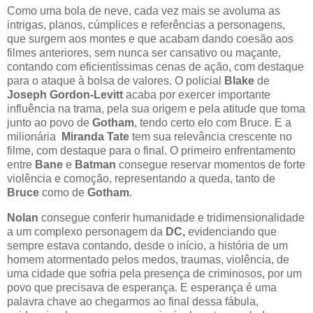
Como uma bola de neve, cada vez mais se avoluma as
intrigas, planos, cúmplices e referências a personagens,
que surgem aos montes e que acabam dando coesão aos
filmes anteriores, sem nunca ser cansativo ou maçante,
contando com eficientíssimas cenas de ação, com destaque
para o ataque à bolsa de valores. O policial
Blake
de
Joseph Gordon-Levitt
acaba por exercer importante
influência na trama, pela sua origem e pela atitude que toma
junto ao povo de
Gotham
, tendo certo elo com Bruce. E a
milionária
Miranda Tate
tem sua relevância crescente no
filme, com destaque para o final. O primeiro enfrentamento
entre
Bane
e
Batman
consegue reservar momentos de forte
violência e comoção, representando a queda, tanto de
Bruce
como de
Gotham
.
Nolan
consegue conferir humanidade e tridimensionalidade
a um complexo personagem da
DC,
evidenciando que
sempre estava contando, desde o início, a história de um
homem atormentado pelos medos, traumas, violência, de
uma cidade que sofria pela presença de criminosos, por um
povo que precisava de esperança. E esperança é uma
palavra chave ao chegarmos ao final dessa fábula,